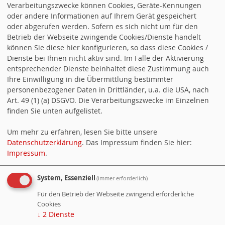
AKTUELLE ARTIKEL
Verarbeitungszwecke können Cookies, Geräte-Kennungen
oder andere Informationen auf Ihrem Gerät gespeichert
13.05.2024 Unser Team für die Gemeinderatswahlen 2024
oder abgerufen werden. Sofern es sich nicht um für den
Betrieb der Webseite zwingende Cookies/Dienste handelt
26.06.2019 Gemeinderat konstituiert & Ehemaliges
können Sie diese hier konfigurieren, so dass diese Cookies /
Gemeinderatsmitglieder verabschiedet
Dienste bei Ihnen nicht aktiv sind. Im Falle der Aktivierung
entsprechender Dienste beinhaltet diese Zustimmung auch
Ihre Einwilligung in die Übermittlung bestimmter
20.04.2019 Für eine schlagkräftige Sozialdemokratie in
personenbezogener Daten in Drittländer, u.a. die USA, nach
Neidenfels
Art. 49 (1) (a) DSGVO. Die Verarbeitungszwecke im Einzelnen
finden Sie unten aufgelistet.
FACEBOOK
Um mehr zu erfahren, lesen Sie bitte unsere
Datenschutzerklärung
. Das Impressum finden Sie hier:
Besuchen Sie uns auf Facebook @spdneidenfels
Impressum
.
System, Essenziell
(immer erforderlich)
Counter
Für den Betrieb der Webseite zwingend erforderliche
Besucher:
226148
Cookies
↓
2
Dienste
Heute:
46