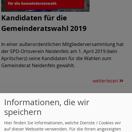
Kandidaten für die
Gemeinderatswahl 2019
In einer außerordentlichen Mitgliederversammlung hat
der SPD-Ortsverein Neidenfels am 1. April 2019 (kein
Aprilscherz) seine Kandidaten für die Wahlen zum
Gemeinderat Neidenfels gewählt.
weiterlesen
Alle Artikel nach Themen sortiert
Informationen, die wir
speichern
RSS-Nachrichtenticker, Adresse und Infos
.
Hier finden Sie Informationen, welche Dienste / Cookies wir
auf dieser Webseite verwenden. Für die Ihnen angezeigten